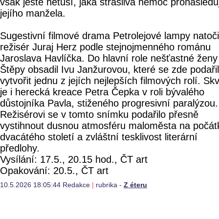
však ještě netuší, jaká strašlivá nemoc pronásledu
jejího manžela.
Sugestivní filmové drama Petrolejové lampy natoči
režisér Juraj Herz podle stejnojmenného románu
Jaroslava Havlíčka. Do hlavní role nešťastné ženy
Štěpy obsadil Ivu Janžurovou, které se zde podaři
vytvořit jednu z jejích nejlepších filmových rolí. Sk
je i herecká kreace Petra Čepka v roli bývalého
důstojníka Pavla, stiženého progresivní paralýzou.
Režisérovi se v tomto snímku podařilo přesně
vystihnout dusnou atmosféru maloměsta na počát
dvacátého století a zvláštní tesklivost literární
předlohy.
Vysílání: 17.5., 20.15 hod., ČT art
Opakování: 20.5., ČT art
10.5.2026 18:05:44 Redakce
|
rubrika -
Z éteru