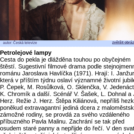
zvětšit obrá
autor: Česká televize
Petrolejové lampy
Cesta do pekla je dlážděna touhou po obyčejném
štěstí. Sugestivní filmové drama podle stejnojme
románu Jaroslava Havlíčka (1971). Hrají: I. Janžu
která v příštím týdnu oslaví významné životní jubi
P. Čepek, M. Rosůlková, O. Sklenčka, V. Jedenáct
K. Chromík a další. Scénář V. Šašek, L. Dohnal a 
Herz. Režie J. Herz. Štěpa Kiliánová, nepříliš hezk
poněkud extravagantní jediná dcera z maloměsts
zámožné rodiny, se provdá za svého vzdáleného
příbuzného Pavla Malinu. Zachrání se tak před
osudem staré panny a nepřijde do řečí. V den sva