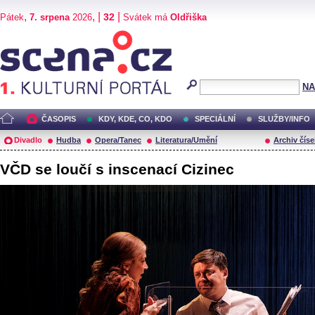
,
, |
|
32
Pátek
7. srpena
2026
Svátek má
Oldřiška
Scéna.cz
NA
ČASOPIS
KDY, KDE, CO, KDO
SPECIÁLNÍ
SLUŽBY/INFO
Divadlo
Hudba
Opera/Tanec
Literatura/Umění
Archiv číse
VČD se loučí s inscenací Cizinec