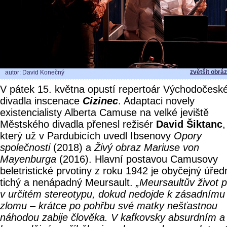
zvětšit obrá
autor: David Konečný
V pátek 15. května opustí repertoár Východočesk
divadla inscenace
Cizinec
. Adaptaci novely
existencialisty Alberta Camuse na velké jeviště
Městského divadla přenesl režisér
David Šiktanc
,
který už v Pardubicích uvedl Ibsenovy
Opory
společnosti
(2018) a
Živý obraz Mariuse von
Mayenburga
(2016). Hlavní postavou Camusovy
beletristické prvotiny z roku 1942 je obyčejný úřed
tichý a nenápadný Meursault.
„Meursaultův život p
v určitém stereotypu, dokud nedojde k zásadnímu
zlomu – krátce po pohřbu své matky nešťastnou
náhodou zabije člověka. V kafkovsky absurdním a