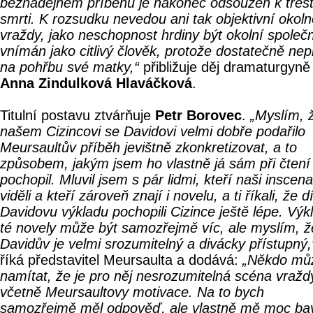
beznadějném příběhu je nakonec odsouzen k tres
smrti. K rozsudku nevedou ani tak objektivní okoln
vraždy, jako neschopnost hrdiny být okolní společ
vnímán jako citlivý člověk, protože dostatečně nep
na pohřbu své matky,“
přibližuje děj dramaturgyně
Anna Zindulková Hlaváčková
.
Titulní postavu ztvárňuje
Petr Borovec
.
„Myslím, 
našem Cizincovi se Davidovi velmi dobře podařilo
Meursaultův příběh jevištně zkonkretizovat, a to
způsobem, jakým jsem ho vlastně já sám při čtení
pochopil. Mluvil jsem s pár lidmi, kteří naši inscena
viděli a kteří zároveň znají i novelu, a ti říkali, že d
Davidovu výkladu pochopili Cizince ještě lépe. Výk
té novely může být samozřejmě víc, ale myslím, ž
Davidův je velmi srozumitelný a divácky přístupný,
říká představitel Meursaulta a dodává:
„Někdo mů
namítat, že je pro něj nesrozumitelná scéna vražd
včetně Meursaultovy motivace. Na to bych
samozřejmě měl odpověď, ale vlastně mě moc bav