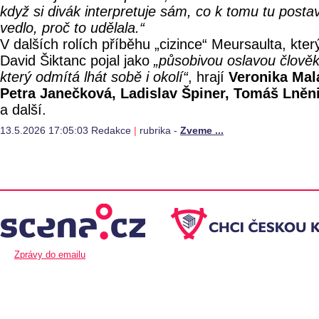
když si divák interpretuje sám, co k tomu tu posta
vedlo, proč to udělala.“
V dalších rolích příběhu „cizince“ Meursaulta, kter
David Šiktanc pojal jako
„působivou oslavou člověk
který odmítá lhát sobě i okolí“
, hrají
Veronika Mal
Petra Janečková, Ladislav Špiner, Tomáš Lněn
a další.
13.5.2026 17:05:03 Redakce
|
rubrika -
Zveme ...
Zprávy do emailu