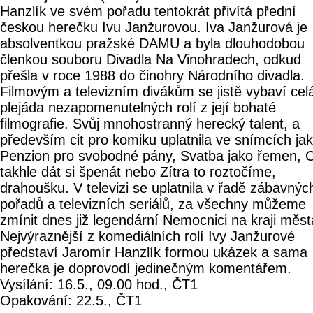
Hanzlík ve svém pořadu tentokrát přivítá přední
českou herečku Ivu Janžurovou. Iva Janžurová je
absolventkou pražské DAMU a byla dlouhodobou
členkou souboru Divadla Na Vinohradech, odkud
přešla v roce 1988 do činohry Národního divadla.
Filmovým a televizním divákům se jistě vybaví cel
plejáda nezapomenutelných rolí z její bohaté
filmografie. Svůj mnohostranný herecký talent, a
především cit pro komiku uplatnila ve snímcích ja
Penzion pro svobodné pány, Svatba jako řemen, 
takhle dát si špenát nebo Zítra to roztočíme,
drahoušku. V televizi se uplatnila v řadě zábavnýc
pořadů a televizních seriálů, za všechny můžeme
zmínit dnes již legendární Nemocnici na kraji měst
Nejvýraznější z komediálních rolí Ivy Janžurové
představí Jaromír Hanzlík formou ukázek a sama
herečka je doprovodí jedinečným komentářem.
Vysílání: 16.5., 09.00 hod., ČT1
Opakování: 22.5., ČT1