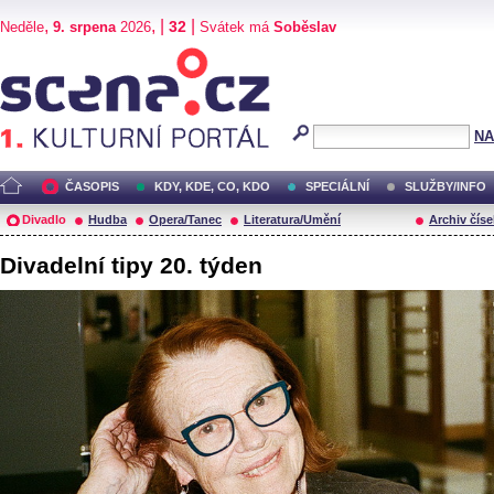
,
, |
|
32
Neděle
9. srpena
2026
Svátek má
Soběslav
Scéna.cz
NA
ČASOPIS
KDY, KDE, CO, KDO
SPECIÁLNÍ
SLUŽBY/INFO
Divadlo
Hudba
Opera/Tanec
Literatura/Umění
Archiv číse
Divadelní tipy 20. týden