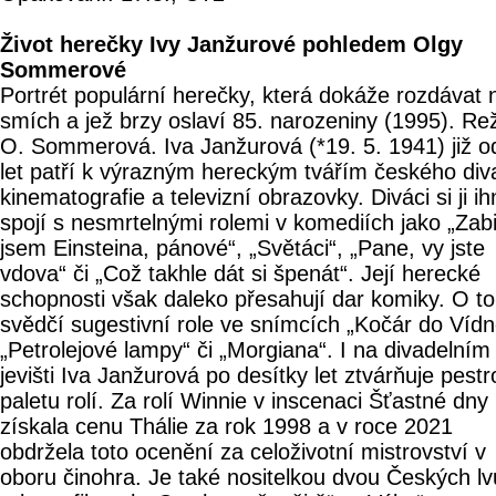
Život herečky Ivy Janžurové pohledem Olgy
Sommerové
Portrét populární herečky, která dokáže rozdávat 
smích a jež brzy oslaví 85. narozeniny (1995). Re
O. Sommerová. Iva Janžurová (*19. 5. 1941) již o
let patří k výrazným hereckým tvářím českého div
kinematografie a televizní obrazovky. Diváci si ji i
spojí s nesmrtelnými rolemi v komediích jako „Zabi
jsem Einsteina, pánové“, „Světáci“, „Pane, vy jste
vdova“ či „Což takhle dát si špenát“. Její herecké
schopnosti však daleko přesahují dar komiky. O t
svědčí sugestivní role ve snímcích „Kočár do Vídn
„Petrolejové lampy“ či „Morgiana“. I na divadelním
jevišti Iva Janžurová po desítky let ztvárňuje pestr
paletu rolí. Za rolí Winnie v inscenaci Šťastné dny
získala cenu Thálie za rok 1998 a v roce 2021
obdržela toto ocenění za celoživotní mistrovství v
oboru činohra. Je také nositelkou dvou Českých lv