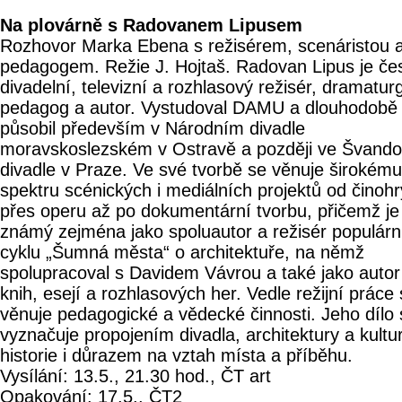
Na plovárně s Radovanem Lipusem
Rozhovor Marka Ebena s režisérem, scenáristou 
pedagogem. Režie J. Hojtaš. Radovan Lipus je če
divadelní, televizní a rozhlasový režisér, dramatur
pedagog a autor. Vystudoval DAMU a dlouhodobě
působil především v Národním divadle
moravskoslezském v Ostravě a později ve Švand
divadle v Praze. Ve své tvorbě se věnuje širokému
spektru scénických i mediálních projektů od činohr
přes operu až po dokumentární tvorbu, přičemž je
známý zejména jako spoluautor a režisér populárn
cyklu „Šumná města“ o architektuře, na němž
spolupracoval s Davidem Vávrou a také jako autor
knih, esejí a rozhlasových her. Vedle režijní práce
věnuje pedagogické a vědecké činnosti. Jeho dílo 
vyznačuje propojením divadla, architektury a kultu
historie i důrazem na vztah místa a příběhu.
Vysílání: 13.5., 21.30 hod., ČT art
Opakování: 17.5., ČT2