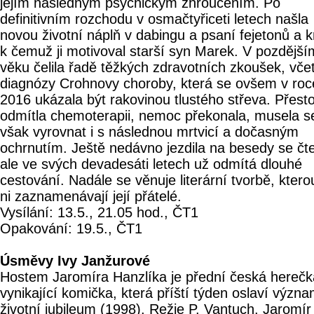
jejím následným psychickým zhroucením. Po
definitivním rozchodu v osmačtyřiceti letech našla
novou životní náplň v dabingu a psaní fejetonů a k
k čemuž ji motivoval starší syn Marek. V pozdější
věku čelila řadě těžkých zdravotních zkoušek, vče
diagnózy Crohnovy choroby, která se ovšem v roc
2016 ukázala být rakovinou tlustého střeva. Přest
odmítla chemoterapii, nemoc překonala, musela s
však vyrovnat i s následnou mrtvicí a dočasným
ochrnutím. Ještě nedávno jezdila na besedy se čte
ale ve svých devadesáti letech už odmítá dlouhé
cestování. Nadále se věnuje literární tvorbě, ktero
ni zaznamenávají její přátelé.
Vysílání: 13.5., 21.05 hod., ČT1
Opakování: 19.5., ČT1
Úsměvy Ivy Janžurové
Hostem Jaromíra Hanzlíka je přední česká herečk
vynikající komička, která příští týden oslaví význ
životní jubileum (1998). Režie P. Vantuch. Jaromír