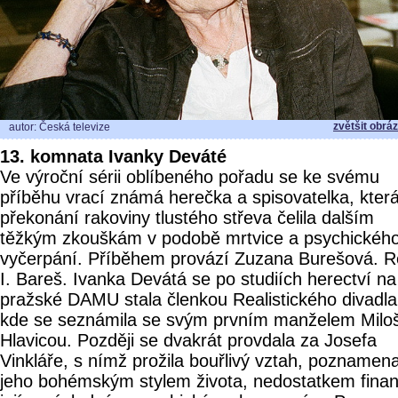
zvětšit obrá
autor: Česká televize
13. komnata Ivanky Deváté
Ve výroční sérii oblíbeného pořadu se ke svému
příběhu vrací známá herečka a spisovatelka, kter
překonání rakoviny tlustého střeva čelila dalším
těžkým zkouškám v podobě mrtvice a psychickéh
vyčerpání. Příběhem provází Zuzana Burešová. R
I. Bareš. Ivanka Devátá se po studiích herectví na
pražské DAMU stala členkou Realistického divadla
kde se seznámila se svým prvním manželem Mil
Hlavicou. Později se dvakrát provdala za Josefa
Vinkláře, s nímž prožila bouřlivý vztah, poznamen
jeho bohémským stylem života, nedostatkem financ