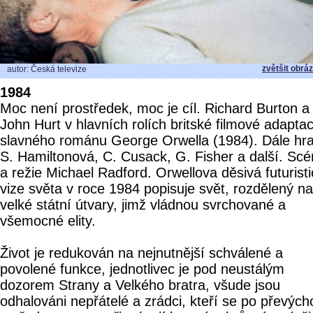
zvětšit obrá
autor: Česká televize
1984
Moc není prostředek, moc je cíl. Richard Burton a
John Hurt v hlavních rolích britské filmové adapta
slavného románu George Orwella (1984). Dále hraj
S. Hamiltonová, C. Cusack, G. Fisher a další. Scé
a režie Michael Radford. Orwellova děsivá futurist
vize světa v roce 1984 popisuje svět, rozdělený na 
velké státní útvary, jimž vládnou svrchované a
všemocné elity.
Život je redukován na nejnutnější schválené a
povolené funkce, jednotlivec je pod neustálým
dozorem Strany a Velkého bratra, všude jsou
odhalováni nepřátelé a zrádci, kteří se po převýc