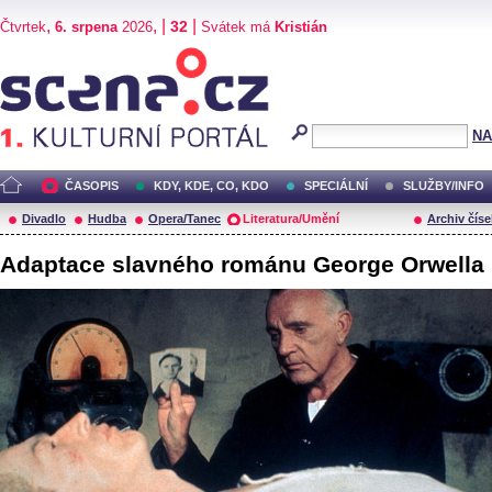
,
, |
|
32
Čtvrtek
6. srpena
2026
Svátek má
Kristián
Scéna.cz
NA
ČASOPIS
KDY, KDE, CO, KDO
SPECIÁLNÍ
SLUŽBY/INFO
Divadlo
Hudba
Opera/Tanec
Literatura/Umění
Archiv číse
Adaptace slavného románu George Orwella