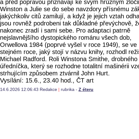
a před popravou přiznávají ke svým hrůzným zloč
Winston a Julie se do sebe navzdory přísnému zá
jakýchkoliv citů zamilují, a když je jejich vztah odh
jsou rovněž podrobeni tak důkladné převýchově, ž
nakonec zradí i sami sebe. Pro adaptaci patrně
nejslavnějšího dystopického románu všech dob,
Orwellova 1984 (poprvé vyšel v roce 1949), se ve
stejném roce, jaký stojí v názvu knihy, rozhodl rež
Michael Radford. Roli Winstona Smithe, drobného
úředníčka, který se rozhodne totalitní mašinérii vze
strhujícím způsobem ztvárnil John Hurt.
Vysílání: 15.6., 23.40 hod., ČT art
14.6.2026 12:06:43 Redakce
|
rubrika -
Z éteru