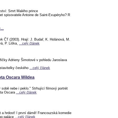
mství: Smrt Malého prince
let spisovatele Antoine de Saint-Exupéryho? R
..
 ČT (2003). Hrají: J. Budař, K. Holánová, M.
vá, P. Liška,
...celý článek
afičky Adrieny Šimotové v pohledu Jaroslava
dstavitelky českého
...celý článek
vota Oscara Wildea
sobě nebe i peklo." Strhující filmový portrét
vota Oscara
...celý článek
 a hrdost! I první dámě! Francouzská komedie
ho paláce
...celý článek