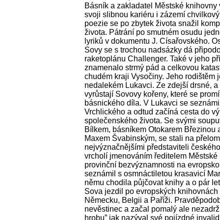
Básník a zakladatel Městské knihovny v
svoji slibnou kariéru i zázemí chvilko
poezie se po zbytek života snažil kom
života. Pátrání po smutném osudu jedn
lyriků v dokumentu J. Císařovského. 
Sovy se s trochou nadsázky dá připod
raketoplánu Challenger. Také v jeho p
znamenalo strmý pád a celkovou katast
chudém kraji Vysočiny. Jeho rodištěm je
nedalekém Lukavci. Ze zdejší drsné, a p
vyrůstají Sovovy kořeny, které se prom
básnického díla. V Lukavci se seznámi
Vrchlického a odtud začíná cesta do vý
společenského života. Se svými soupu
Bílkem, básníkem Otokarem Březinou a
Maxem Švabinským, se stali na přelomu 
nejvýznačnějšími představiteli českéh
vrcholí jmenováním ředitelem Městské 
provinční bezvýznamnosti na evropsko
seznámil s osmnáctiletou krasavicí Mari
němu chodila půjčovat knihy a o pár let
Sova jezdil po evropských knihovnách a
Německu, Belgii a Paříži. Pravděpodob
nevěstinec a začal pomalý ale nezadrž
hrobu” jak nazýval své pojízdné invalidn