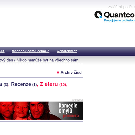
zvláštní poděk
.cz
facebook.com/ScenaCZ
webarchiv.cz
vý den / Nikdo nemůže být na všechno sám
Archiv čísel
na
,
,
Z éteru
,
Recenze
(3)
(1)
(10)
reklama