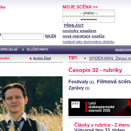
MOJE SCÉNA >>
ška
PŘIHLÁSIT
novinky emailem
NAJDI
nová registrace
soutěže
nastavit jako domovskou stránku
SPECIÁLNÍ
SLUŽBY/INFO
quantcom
TIP!
SPIDER-MAN: Zbrusu no
/Umění
Archiv čísel
Časopis 32 - rubriky
,
Filmová scé
Festivaly
(1)
Zprávy
(1)
Články v rubrice - Z éteru
Výtvarné tipy 33. týden