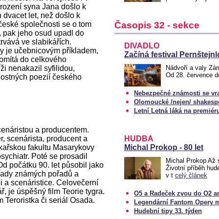
narození syna Jana došlo k
 dvacet let, než došlo k
české společnosti se o tom
Časopis 32 - sekce
í, pak jeho osud upadl do
rvává ve slabikářích.
DIVADLO
vy je učebnicovým příkladem,
Začíná festival Pernštejn
promítá do celkového
i nenakazil syfilidou,
Nádvoří a valy Zám
Od 28. července d
lostných poezií českého
Nebezpečné známosti se vr
Olomoucké /nejen/ shakespe
Letní Letná láká na premiér
enáristou a producentem.
r, scenárista, producent a
HUDBA
ékařskou fakultu Masarykovy
Michal Prokop - 80 let
psychiatr. Poté se prosadil
Michal Prokop Až s
d počátku 90. let působil jako
Životní příběh hud
u řady známých pořadů a
v t
celý článek
i a scenáristice. Celovečerní
ř, je úspěšný film Teorie tygra.
O5 a Radeček zvou do O2 a
m Teroristka či seriál Osada.
Legendární Fantom Opery m
Hudební tipy 33. týden