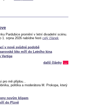
love
ku Pardubice promění v letní divadelní scénu.
o 1. srpna 2026 nabídne festi
celý článek
ací v nové svůdné podobě
arovské léto míří do Letního kina
u Vertige
další články
...
i pro mě přijdou...
ebníka, politika a moderátora M. Prokopa, který
reny novým klipem
íří do Plzně