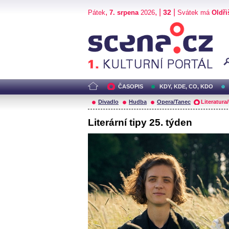
,
, |
|
32
Pátek
7. srpena
2026
Svátek má
Oldři
Scéna.cz
ČASOPIS
KDY, KDE, CO, KDO
Divadlo
Hudba
Opera/Tanec
Literatura
Literární tipy 25. týden