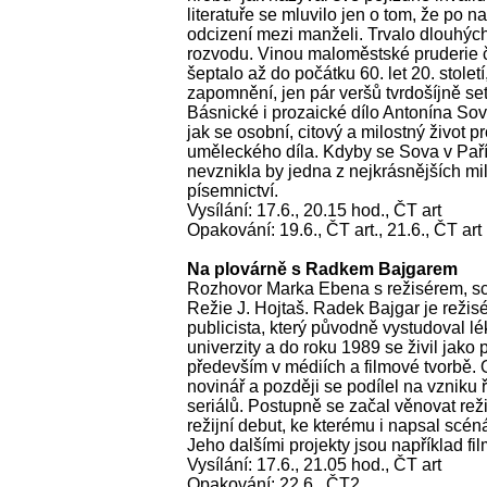
literatuře se mluvilo jen o tom, že po 
odcizení mezi manželi. Trvalo dlouhých
rozvodu. Vinou maloměstské pruderie 
šeptalo až do počátku 60. let 20. stolet
zapomnění, jen pár veršů tvrdošíjně set
Básnické i prozaické dílo Antonína So
jak se osobní, citový a milostný život 
uměleckého díla. Kdyby se Sova v Paříž
nevznikla by jedna z nejkrásnějších mi
písemnictví.
Vysílání: 17.6., 20.15 hod., ČT art
Opakování: 19.6., ČT art., 21.6., ČT art
Na plovárně s Radkem Bajgarem
Rozhovor Marka Ebena s režisérem, sc
Režie J. Hojtaš. Radek Bajgar je režisé
publicista, který původně vystudoval l
univerzity a do roku 1989 se živil jako 
především v médiích a filmové tvorbě. O
novinář a později se podílel na vznik
seriálů. Postupně se začal věnovat reži
režijní debut, ke kterému i napsal scéná
Jeho dalšími projekty jsou například fil
Vysílání: 17.6., 21.05 hod., ČT art
Opakování: 22.6., ČT2