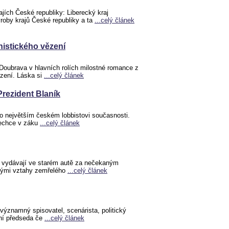
ajích České republiky: Liberecký kraj
ýroby krajů České republiky a ta
...celý článek
istického vězení
Doubrava v hlavních rolích milostné romance z
zení. Láska si
...celý článek
 Prezident Blaník
o největším českém lobbistovi současnosti.
nechce v záku
...celý článek
 vydávají ve starém autě za nečekaným
tými vztahy zemřelého
...celý článek
 významný spisovatel, scenárista, politický
ní předseda če
...celý článek