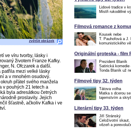
Lidové tradice v kr
Mistři rukodělné v
Filmová romance z komun
Kousek nebe
T. Pauhofová a J. 
zvětšit obrázek
komunistického vě
Originální groteska - film
í ve víru tvorby, lásky i
irovaný životem Franze Kafky.
Prezident Blaník
nger, N. Ofczarek a další.
Satirická komedie 
Tonda Blaník už 
patřila mezi velké lásky
ntní a v mnohém osudový.
Filmové tipy 32. týden
 okruh přátel svého manžela
a v pouhých 21 letech a
Tátova volha
ská byla adresátkou četných
Matka s dcerou se
národně proslavily. Jejich
tajemstvím a skry
čil šťastně, ačkoliv Kafka i ve
ví.
Literární tipy 33. týden
Jiří Stránský
Celoživotní skaut,
vězeň a porevoluč