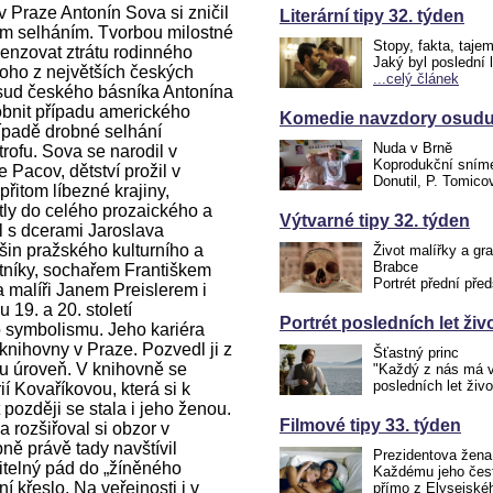
 Praze Antonín Sova si zničil
Literární tipy 32. týden
vým selháním. Tvorbou milostné
Stopy, fakta, taje
penzovat ztrátu rodinného
Jaký byl poslední 
oho z největších českých
...celý článek
Osud českého básníka Antonína
obnit případu amerického
Komedie navzdory osudu.
řípadě drobné selhání
Nuda v Brně
rofu. Sova se narodil v
Koprodukční snímek
 Pacov, dětství prožil v
Donutil, P. Tomico
řitom líbezné krajiny,
ítly do celého prozaického a
Výtvarné tipy 32. týden
l s dcerami Jaroslava
šin pražského kulturního a
Život malířky a gr
Brabce
tníky, sochařem Františkem
Portrét přední pře
 malíři Janem Preislerem i
19. a 20. století
Portrét posledních let ži
o symbolismu. Jeho kariéra
knihovny v Praze. Pozvedl ji z
Šťastný princ
u úroveň. V knihovně se
"Každý z nás má v 
posledních let ži
í Kovaříkovou, která si k
 později se stala i jeho ženou.
Filmové tipy 33. týden
 rozšiřoval si obzor v
ně právě tady navštívil
Prezidentova žena
itelný pád do „žíněného
Každému jeho čest
í křeslo. Na veřejnosti i v
přímo z Elysejské