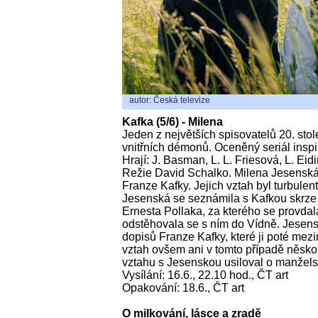
autor: Česká televize
Kafka (5/6) - Milena
Jeden z největších spisovatelů 20. stolet
vnitřních démonů. Oceněný seriál insp
Hrají: J. Basman, L. L. Friesová, L. Eidi
Režie David Schalko. Milena Jesenská 
Franze Kafky. Jejich vztah byl turbule
Jesenská se seznámila s Kafkou skrze
Ernesta Pollaka, za kterého se provdal
odstěhovala se s ním do Vídně. Jesen
dopisů Franze Kafky, které ji poté mezi
vztah ovšem ani v tomto případě něskon
vztahu s Jesenskou usiloval o manželst
Vysílání: 16.6., 22.10 hod., ČT art
Opakování: 18.6., ČT art
O milkování, lásce a zradě