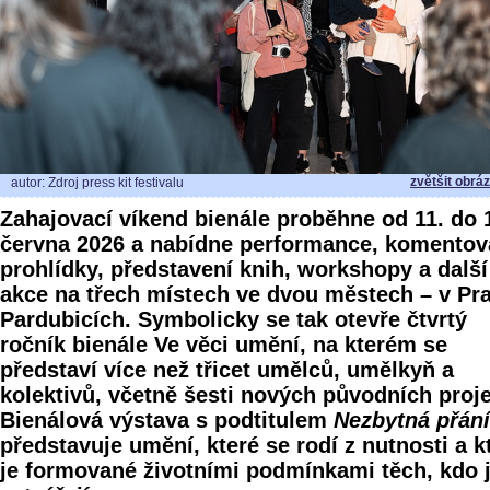
zvětšit obrá
autor: Zdroj press kit festivalu
Zahajovací víkend bienále proběhne od 11. do 
června 2026 a nabídne performance, komento
prohlídky, představení knih, workshopy a další
akce na třech místech ve dvou městech – v Pr
Pardubicích. Symbolicky se tak otevře čtvrtý
ročník bienále Ve věci umění, na kterém se
představí více než třicet umělců, umělkyň a
kolektivů, včetně šesti nových původních proje
Bienálová výstava s podtitulem
Nezbytná přání
představuje umění, které se rodí z nutnosti a k
je formované životními podmínkami těch, kdo 