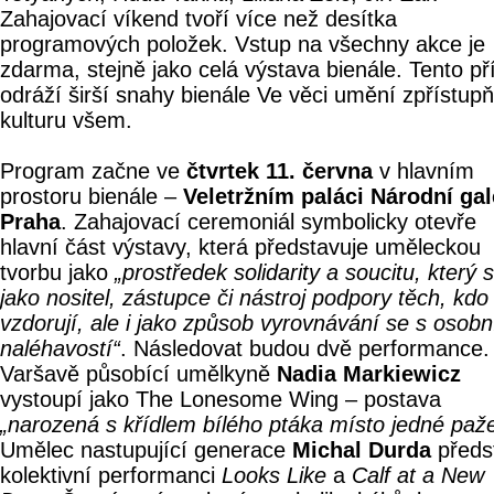
Zahajovací víkend tvoří více než desítka
programových položek. Vstup na všechny akce je
zdarma, stejně jako celá výstava bienále. Tento př
odráží širší snahy bienále Ve věci umění zpřístup
kulturu všem.
Program začne ve
čtvrtek 11. června
v hlavním
prostoru bienále –
Veletržním paláci Národní gal
Praha
. Zahajovací ceremoniál symbolicky otevře
hlavní část výstavy, která představuje uměleckou
tvorbu jako
„prostředek solidarity a soucitu, který 
jako nositel, zástupce či nástroj podpory těch, kdo
vzdorují, ale i jako způsob vyrovnávání se s osobn
naléhavostí“
. Následovat budou dvě performance.
Varšavě působící umělkyně
Nadia Markiewicz
vystoupí jako The Lonesome Wing – postava
„narozená s křídlem bílého ptáka místo jedné paže
Umělec nastupující generace
Michal Durda
předs
kolektivní performanci
Looks Like
a
Calf at a New