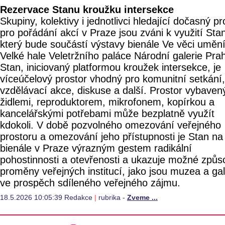
Rezervace Stanu kroužku intersekce
Skupiny, kolektivy i jednotlivci hledající dočasný pr
pro pořádání akcí v Praze jsou zváni k využití Sta
který bude součástí výstavy bienále Ve věci uměn
Velké hale Veletržního paláce Národní galerie Pra
Stan, iniciovaný platformou kroužek intersekce, je
víceúčelový prostor vhodný pro komunitní setkání,
vzdělávací akce, diskuse a další. Prostor vybaven
židlemi, reproduktorem, mikrofonem, kopírkou a
kancelářskými potřebami může bezplatně využít
kdokoli. V době pozvolného omezování veřejného
prostoru a omezování jeho přístupnosti je Stan na
bienále v Praze výrazným gestem radikální
pohostinnosti a otevřenosti a ukazuje možné způs
proměny veřejných institucí, jako jsou muzea a gal
ve prospěch sdíleného veřejného zájmu.
18.5.2026 10:05:39 Redakce
|
rubrika -
Zveme ...