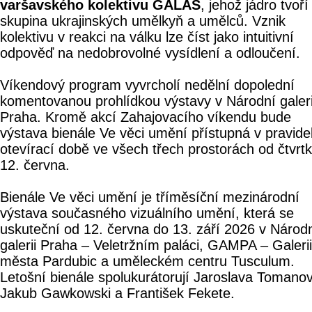
varšavského kolektivu GALAS
, jehož jádro tvoří
skupina ukrajinských umělkyň a umělců. Vznik
kolektivu v reakci na válku lze číst jako intuitivní
odpověď na nedobrovolné vysídlení a odloučení.
Víkendový program vyvrcholí nedělní dopolední
komentovanou prohlídkou výstavy v Národní galeri
Praha. Kromě akcí Zahajovacího víkendu bude
výstava bienále Ve věci umění přístupná v pravide
otevírací době ve všech třech prostorách od čtvrt
12. června.
Bienále Ve věci umění je tříměsíční mezinárodní
výstava současného vizuálního umění, která se
uskuteční od 12. června do 13. září 2026 v Národ
galerii Praha – Veletržním paláci, GAMPA – Galerii
města Pardubic a uměleckém centru Tusculum.
Letošní bienále spolukurátorují Jaroslava Tomano
Jakub Gawkowski a František Fekete.