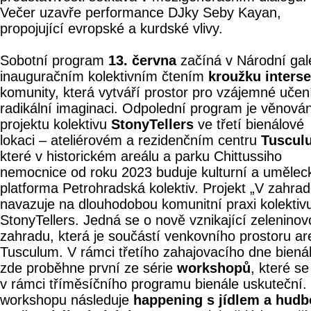
Večer uzavře performance DJky Seby Kayan,
propojující evropské a kurdské vlivy.
Sobotní program
13. června
začíná v Národní gale
inauguračním kolektivním čtením
kroužku inters
komunity, která vytváří prostor pro vzájemné učen
radikální imaginaci. Odpolední program je věnová
projektu kolektivu
StonyTellers
ve třetí bienálové
lokaci – ateliérovém a rezidenčním centru
Tuscul
které v historickém areálu a parku Chittussiho
nemocnice od roku 2023 buduje kulturní a umělec
platforma Petrohradská kolektiv. Projekt „V zahrad
navazuje na dlouhodobou komunitní praxi kolektiv
StonyTellers. Jedná se o nově vznikající zelenino
zahradu, která je součástí venkovního prostoru ar
Tusculum. V rámci třetího zahajovacího dne biená
zde proběhne první ze série
workshopů
, které s
v rámci tříměsíčního programu bienále uskuteční.
workshopu následuje
happening s jídlem a hud