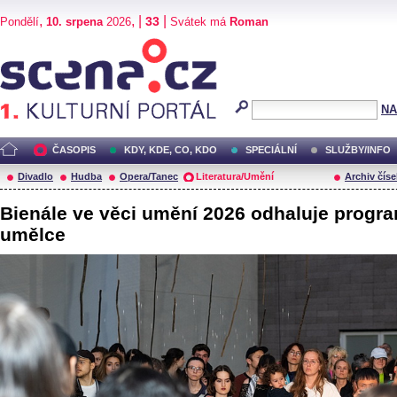
,
, |
|
33
Pondělí
10. srpena
2026
Svátek má
Roman
Scéna.cz
NA
ČASOPIS
KDY, KDE, CO, KDO
SPECIÁLNÍ
SLUŽBY/INFO
Divadlo
Hudba
Opera/Tanec
Literatura/Umění
Archiv číse
Bienále ve věci umění 2026 odhaluje progra
umělce