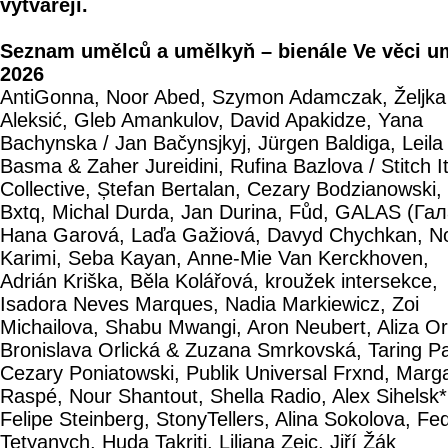
vytvářejí.
Seznam umělců a umělkyň – bienále Ve věci u
2026
AntiGonna, Noor Abed, Szymon Adamczak, Željka
Aleksić, Gleb Amankulov, David Apakidze, Yana
Bachynska / Jan Bačynsjkyj, Jürgen Baldiga, Leila
Basma & Zaher Jureidini, Rufina Bazlova / Stitch I
Collective, Ștefan Bertalan, Cezary Bodzianowski,
Bxtq, Michal Durda, Jan Durina, Fůd, GALAS (Гал
Hana Garová, Laďa Gažiová, Davyd Chychkan, N
Karimi, Seba Kayan, Anne-Mie Van Kerckhoven,
Adrián Kriška, Běla Kolářová, kroužek intersekce,
Isadora Neves Marques, Nadia Markiewicz, Zoi
Michailova, Shabu Mwangi, Aron Neubert, Aliza Or
Bronislava Orlická & Zuzana Smrkovská, Taring Pa
Cezary Poniatowski, Publik Universal Frxnd, Marg
Raspé, Nour Shantout, Shella Radio, Alex Sihelsk*
Felipe Steinberg, StonyTellers, Alina Sokolova, Fed
Tetyanych, Huda Takriti, Liliana Zeic, Jiří Žák