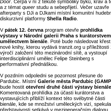
Door
. Čerpá v ní z tekuté symboliky býků, krav a t
a z témat
queer
studu a sebepřijetí. Večer uzavře
afterparty s DJi a DJkami místní komunitní hudebn
diskurzivní platformy
Shella Radio
.
V
pátek 12. června
program otevře
prohlídka
výstavy v Národní galerii Praha s kurátorstvem
umělectvem bienále
. Poté bude následovat křest
nové knihy, kterou vydává tranzit.org u příležitosti
výročí založení této mezinárodní sítě, a vystoupí
interdisciplinární umělec Felipe Steinberg s
performativní přednáškou.
V pozdním odpoledni se pozornost přesune do
Pardubic. Místní
Galerie města Pardubic (GAMP
bude hostit
otevření druhé části výstavy bienál
Komentovaná prohlídka za účasti kurátorstva a
vystavujících přiblíží kontext této svébytné části
bienále, kde se množství uměleckých vizí, spekula
představivosti setkává v mezigeneračním dialogu.