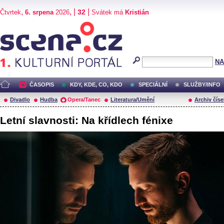
,
, |
|
32
Čtvrtek
6. srpena
2026
Svátek má
Kristián
Scéna.cz
NA
ČASOPIS
KDY, KDE, CO, KDO
SPECIÁLNÍ
SLUŽBY/INFO
Divadlo
Hudba
Opera/Tanec
Literatura/Umění
Archiv číse
Letní slavnosti: Na křídlech fénixe