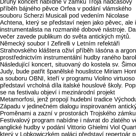
Druhý koncert nabídne v zámku Troja nadčasový
příběh bájného pěvce Orfea v podání vlámského
souboru Scherzi Musicali pod vedením Nicolase
Achtena, který se představí nejen jako pěvec, ale i
instrumentalista na rozmanité dobové nástroje. Da
večer zavede publikum do světa antických mýtů.
Německý soubor I Zefirelli v Letním refektáři
Strahovského kláštera oživí příběh Iásóna a argo
prostřednictvím instrumentální hudby raného baro
Následující koncert, situovaný do kostela sv. Šim
Judy, bude patřit španělské houslistce Miriam Hon
a souboru OBNI, kteří v programu Violino virtuoso
představí vrcholná díla italské houslové školy. Pop
se na festivalu objeví i mezinárodní projekt
Metamorfosi, jenž propojí hudební tradice Východ
Západu v jedinečném dialogu inspirovaném antick
Proměnami a zazní v prostorách Trojského zámku
Festivalový program nabídne i návrat do zlatého 
anglické hudby v podání Vittorio Ghielmi Viol Quart
který v Lobkowiczkém paláci představí repertoár p