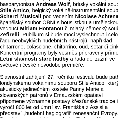
basbarytonista
Andreas Wolf
, britský vokální sou
Stile Antico
, belgický vokálně-instrumentální sou
Scherzi Musicali
pod vedením
Nicolase Achten
španělský soubor OBNI s houslistkou a umělecko
vedoucí
Miriam Hontanou
či mladý německý sou
Zefirelli
. Publikum si bude moci vyslechnout i cel
řadu neobvyklých hudebních nástrojů, například
chitarrone, colascione, chitarrino, oud, setar či cin
Koncertní programy byly vesměs připraveny přímo
Letní slavnosti staré hudby
a řada děl zazní ve
světové i české novodobé premiéře.
Slavnostní zahájení 27. ročníku festivalu bude patř
londýnskému vokálnímu souboru Stile Antico, kter
akusticky jedinečném kostele Panny Marie a
slovanských patronů v Emauzském opatství
připomene významné postavy křesťanské tradice i
výročí 800 let od úmrtí sv. Františka z Assisi a
představí „hudební hagiografii“ renesanční Evropy