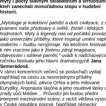
mýty i pocty slavným skladatelům a virtuosům
kteří zanechali mimořádnou stopu v hudební
historii.
„Mytologie je kolektivní pamětí a duší civilizace, z 
pramení naše představy o světě, životě i lidských
hodnotách. Mýty a legendy nás od počátků prováz
jako univerzální příběhy, které inspirují umění např
staletími – hudbu nevyjímaje. Na letošním festival
k nim vracíme jako k živému zdroji imaginace,
objevování i sdílené paměti,“
uvádí k nadcházejíc
ročníku festivalu jeho hlavní dramaturgyně
Jana
Semerádová
.
V rámci koncertních večerů se posluchači vydají
například na cestu za nesmrtelnými příběhy
olympských bohů, pěvce Orfea a jeho milované
Eurydiky, Argonauta Iásóna a jeho osudové lásky 
zrady vůči Médee… Průvodci jim budou přední
interpreti mezinárodní scény, z nichž většina vyst
v České republice poprvé. Například německý