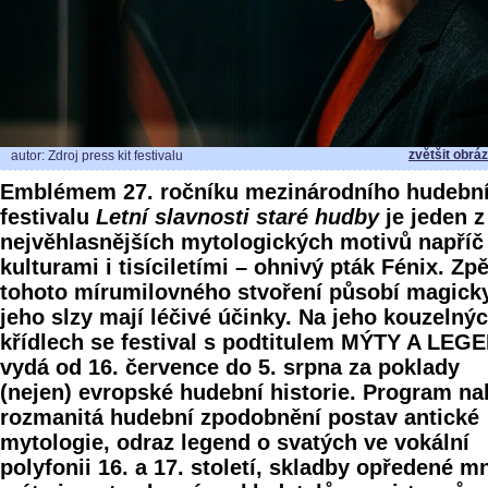
zvětšit obrá
autor: Zdroj press kit festivalu
Emblémem 27. ročníku mezinárodního hudebn
festivalu
Letní slavnosti staré hudby
je jeden z
nejvěhlasnějších mytologických motivů napříč
kulturami i tisíciletími – ohnivý pták Fénix. Zp
tohoto mírumilovného stvoření působí magick
jeho slzy mají léčivé účinky. Na jeho kouzelný
křídlech se festival s podtitulem MÝTY A LEG
vydá od 16. července do 5. srpna za poklady
(nejen) evropské hudební historie. Program na
rozmanitá hudební zpodobnění postav antické
mytologie, odraz legend o svatých ve vokální
polyfonii 16. a 17. století, skladby opředené 