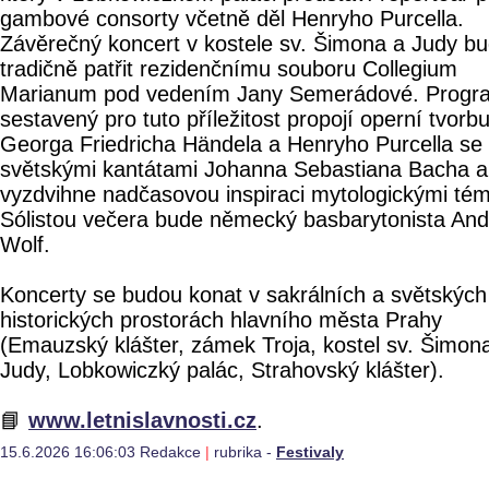
gambové consorty včetně děl Henryho Purcella.
Závěrečný koncert v kostele sv. Šimona a Judy b
tradičně patřit rezidenčnímu souboru Collegium
Marianum pod vedením Jany Semerádové. Progr
sestavený pro tuto příležitost propojí operní tvorb
Georga Friedricha Händela a Henryho Purcella se
světskými kantátami Johanna Sebastiana Bacha a
vyzdvihne nadčasovou inspiraci mytologickými tém
Sólistou večera bude německý basbarytonista An
Wolf.
Koncerty se budou konat v sakrálních a světských
historických prostorách hlavního města Prahy
(Emauzský klášter, zámek Troja, kostel sv. Šimon
Judy, Lobkowiczký palác, Strahovský klášter).
📘
www.letnislavnosti.cz
.
15.6.2026 16:06:03 Redakce
|
rubrika -
Festivaly