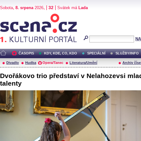
,
, |
|
32
Sobota
8. srpena
2026
Svátek má
Lada
Scéna.cz
NA
ČASOPIS
KDY, KDE, CO, KDO
SPECIÁLNÍ
SLUŽBY/INFO
Divadlo
Hudba
Opera/Tanec
Literatura/Umění
Archiv číse
Dvořákovo trio představí v Nelahozevsi mla
talenty