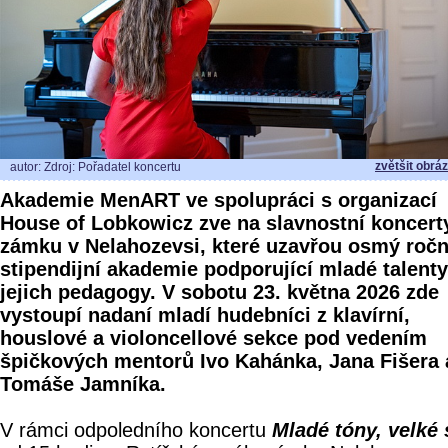
zvětšit obrá
autor: Zdroj: Pořadatel koncertu
Akademie MenART ve spolupráci s organizací
House of Lobkowicz zve na slavnostní koncert
zámku v Nelahozevsi, které uzavřou osmý ročn
stipendijní akademie podporující mladé talenty
jejich pedagogy. V sobotu 23. května 2026 zde
vystoupí nadaní mladí hudebníci z klavírní,
houslové a violoncellové sekce pod vedením
špičkových mentorů Ivo Kahánka, Jana Fišera 
Tomáše Jamníka.
V rámci odpoledního koncertu
Mladé tóny, velké