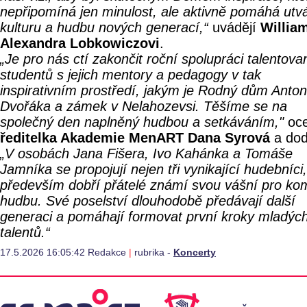
nepřipomíná jen minulost, ale aktivně pomáhá utv
kulturu a hudbu nových generací,“
uvádějí
Willia
Alexandra Lobkowiczovi
.
„Je pro nás ctí zakončit roční spolupráci talentov
studentů s jejich mentory a pedagogy v tak
inspirativním prostředí, jakým je Rodný dům Anto
Dvořáka a zámek v Nelahozevsi. Těšíme se na
společný den naplněný hudbou a setkáváním,"
oce
ředitelka Akademie MenART Dana Syrová
a dod
„V osobách Jana Fišera, Ivo Kahánka a Tomáše
Jamníka se propojují nejen tři vynikající hudebníci,
především dobří přátelé známí svou vášní pro ko
hudbu. Své poselství dlouhodobě předávají další
generaci a pomáhají formovat první kroky mladýc
talentů.“
17.5.2026 16:05:42 Redakce
|
rubrika -
Koncerty