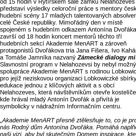
od 15 hodin v Rytířském sále zámku Nelahozeves
představí výsledky celoroční práce s mentory čes
hudební scény 17 mladých talentovaných absolven
celé České republiky. Mimořádný den v místě
spojeném s hudebním odkazem Antonína Dvořák
završí od 18 hodin koncert mentorů těchto tří
hudebních sekcí Akademie MenART a zároveň
protagonistů Dvořákova tria Jana Fišera, Ivo Kah
a Tomáše Jamníka nazvaný
Zámecké dialogy mi
Slavnostní program v Nelahozevsi by nebyl možný
spolupráce Akademie MenART s rodinou Lobkowic
pro jejíž neziskovou organizaci Lobkowiczké sbírky
edukace jednou z klíčových aktivit a s obcí
Nelahozeves, která návštěvníkům otevře kostelíče
kde hrával mladý Antonín Dvořák a přivítá je
symbolicky v nádražním Informačním centru.
„Akademie MenART přesně ztělesňuje to, co je pr
nás Rodný dům Antonína Dvořáka. Pomáhá naplň
naši vizi, aby byl skutečným Domem inspirace, kte