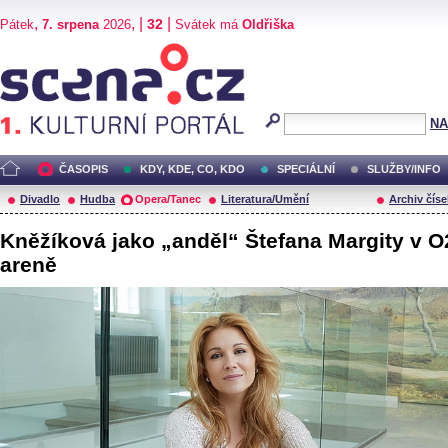
,
, |
|
32
Pátek
7. srpena
2026
Svátek má
Oldřiška
Scéna.cz
NA
ČASOPIS
KDY, KDE, CO, KDO
SPECIÁLNÍ
SLUŽBY/INFO
Divadlo
Hudba
Opera/Tanec
Literatura/Umění
Archiv číse
Kněžíková jako „anděl“ Štefana Margity v O
areně