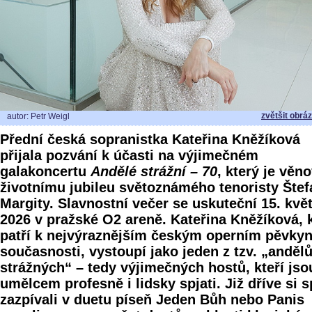
zvětšit obrá
autor: Petr Weigl
Přední česká sopranistka Kateřina Kněžíková
přijala pozvání k účasti na výjimečném
galakoncertu
Andělé strážní – 70
, který je věn
životnímu jubileu světoznámého tenoristy Šte
Margity. Slavnostní večer se uskuteční 15. kvě
2026 v pražské O2 areně. Kateřina Kněžíková, 
patří k nejvýraznějším českým operním pěvky
současnosti, vystoupí jako jeden z tzv. „anděl
strážných“ – tedy výjimečných hostů, kteří jso
umělcem profesně i lidsky spjati. Již dříve si 
zazpívali v duetu píseň Jeden Bůh nebo Panis