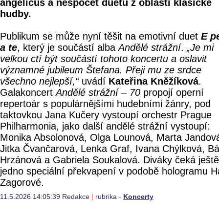
angelicus a nespočet duetů z oblasti klasické
hudby.
Publikum se může nyní těšit na emotivní duet
E p
a te
, který je součástí alba
Andělé strážní
.
„Je mi
velkou ctí být součástí tohoto koncertu a oslavit
významné jubileum Štefana. Přeji mu ze srdce
všechno nejlepší,“
uvádí
Kateřina Kněžíková
.
Galakoncert
Andělé strážní – 70
propojí operní
repertoár s populárnějšími hudebními žánry, pod
taktovkou Jana Kučery vystoupí orchestr Prague
Philharmonia, jako další andělé strážní vystoupí:
Monika Absolonová, Olga Lounová, Marta Jandov
Jitka Čvančarová, Lenka Graf, Ivana Chýlková, B
Hrzánová a Gabriela Soukalová. Diváky čeká ještě
jedno speciální překvapení v podobě hologramu 
Zagorové.
11.5.2026 14:05:39 Redakce
|
rubrika -
Koncerty