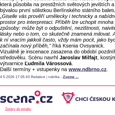
která působila na prestižních světových jevištích a
bývalou první sólistkou Berlínského státního balet
„Giselle vás prověří umělecky i technicky a nabíd
prostor pro interpretaci. Příběh lze uchopit mnoha
způsoby: může být o odpuštění, nezištnosti, naivit
lásky nebo o tom, co skutečně znamená milovat. 
k ní vracím jakkoli často, vždy mám pocit, jako by
začínala nový příběh,"
říká Ksenia Ovsyanick.
Vizuálně je inscenace zasazena do období pozdní
středověku. Scénu navrhl
Jaroslav Milfajt
, kostý
výtvarnice
Ľudmila Várossová
.
Další termíny + vstupenky na
www.ndbrno.cz
.
4.5.2026 17:05:43 Redakce
|
rubrika -
Zveme ...
Zprávy do emailu