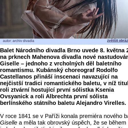
zvětšit obrá
autor: archiv divadla
Balet Národního divadla Brno uvede 8. května 
na prknech Mahenova divadla nové nastudová
Giselle – jednoho z vrcholných děl baletního
romantismu. Kubánský choreograf Rodolfo
Castellanos přináší inscenaci navazující na
nejčistší tradici romantického baletu, v níž titu
roli ztvární hostující první sólistka Ksenia
Ovsyanick a roli Albrechta první sólista
berlínského státního baletu Alejandro Virelles.
V roce 1841 se v Paříži konala premiéra nového b
Giselle
a měla tak obrovský úspěch, že se během