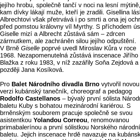
jejího hrobu, společně tančí v noci na lesní mýtině
kam dívky lákají muže, kteří je zradili. Gisellina lá
Albrechtovi však přetrvává i po smrti a ona jej och
před pomstou královny víl Myrthy. S příchodem ús
Giselle mizí a Albrecht zůstává sám – zdrcen
zármutkem, ale zachráněn silou jejího odpuštění.
V Brně
Giselle
poprvé uvedl Miroslav Kůra v roce
1968. Nezapomenutelná zůstává inscenace Jiřího
Blažka z roku 1983, v níž zazářily Soňa Zejdová a
později Jana Kosíková.
Pro
Balet Národního divadla Brno
vytvořil novou
verzi kubánský tanečník, choreograf a pedagog
Rodolfo Castellanos
– bývalý první sólista Národ
baletu Kuby s bohatou mezinárodní kariérou. S
brněnským souborem pracuje společně se svou
asistentkou
Yolandou Correou
, renomovanou
primabalerínou a první sólistkou Norského národn
baletu. Jejich inscenace hrdě navazuje na kubáns