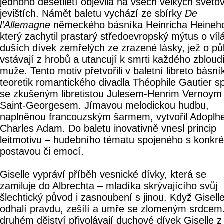
jednoho desetiletí objevila na všech velkých světo
jevištích. Námět baletu vychází ze sbírky
De
l’Allemagne
německého básníka Heinricha Heineh
který zachytil prastarý středoevropský mýtus o víl
duších dívek zemřelých ze zrazené lásky, jež o pů
vstávají z hrobů a utancují k smrti každého zbloud
muže. Tento motiv přetvořili v baletní libreto básní
teoretik romantického divadla Théophile Gautier s
se zkušeným libretistou Julesem-Henrim Vernoym
Saint-Georgesem. Jímavou melodickou hudbu,
naplněnou francouzským šarmem, vytvořil Adoplh
Charles Adam. Do baletu inovativně vnesl princip
leitmotivu – hudebního tématu spojeného s konkré
postavou či emocí.
Giselle vypráví příběh vesnické dívky, která se
zamiluje do Albrechta – mladíka skrývajícího svůj
šlechtický původ i zasnoubení s jinou. Když Gisell
odhalí pravdu, zešílí a umře se zlomeným srdcem
druhém dějství přivolávají duchové dívek Giselle z