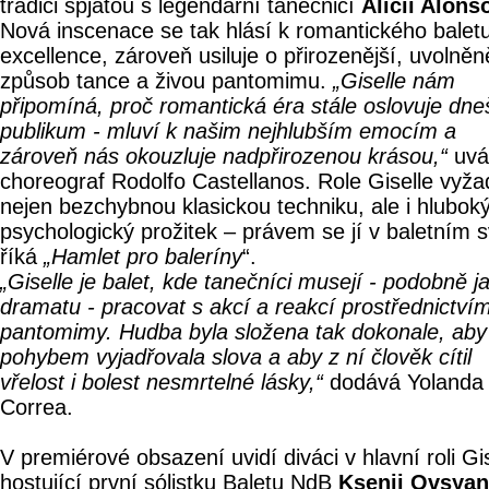
tradici spjatou s legendární tanečnicí
Alicií Alons
Nová inscenace se tak hlásí k romantického balet
excellence, zároveň usiluje o přirozenější, uvolněn
způsob tance a živou pantomimu.
„Giselle nám
připomíná, proč romantická éra stále oslovuje dne
publikum - mluví k našim nejhlubším emocím a
zároveň nás okouzluje nadpřirozenou krásou,“
uvá
choreograf Rodolfo Castellanos. Role Giselle vyža
nejen bezchybnou klasickou techniku, ale i hlubok
psychologický prožitek – právem se jí v baletním 
říká
„Hamlet pro baleríny
“.
„Giselle je balet, kde tanečníci musejí - podobně j
dramatu - pracovat s akcí a reakcí prostřednictví
pantomimy. Hudba byla složena tak dokonale, aby
pohybem vyjadřovala slova a aby z ní člověk cítil
vřelost i bolest nesmrtelné lásky,“
dodává Yolanda
Correa.
V premiérové obsazení uvidí diváci v hlavní roli Gi
hostující první sólistku Baletu NdB
Ksenii Ovsyan