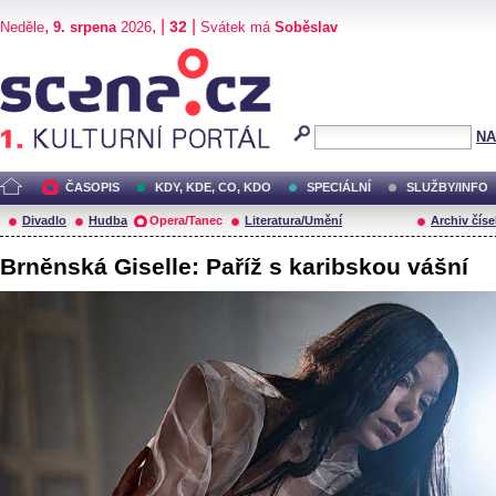
,
, |
|
32
Neděle
9. srpena
2026
Svátek má
Soběslav
Scéna.cz
NA
ČASOPIS
KDY, KDE, CO, KDO
SPECIÁLNÍ
SLUŽBY/INFO
Divadlo
Hudba
Opera/Tanec
Literatura/Umění
Archiv číse
Brněnská Giselle: Paříž s karibskou vášní