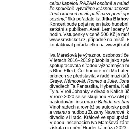
celou kapelou RAZAM osobně a naladit 
že společně vytvoříme krásnou atmosfé
Tento koncert navíc patří mezi první op
sezóny,“
říká pořadatelka
Jitka Bláho
Koncert bude pojat nejen jako hudební u
setkání s publikem. Areál Letní scény V
hodin. Vstupenky v ceně 500 Kč je mož
www.smsticket.cz, případně na místě. P
kontaktovat pořadatelku na www.jitkab
Iva Marešová je výraznou osobností če
V letech 2016–2019 působila jako zpě
spolupracovala s řadou významných hu
s Blue Effect, Čechomorem či Michale
prknech se představila v řadě muzikálů
Graye, Němcová!, Romeo a Julie, Joha
divadlech Ta Fantastika, Hybernia, Kal
Tyla. V roli Johanky v divadle Kalich ú
V roce 2020 se se skupinou RAZAM po
nastudování inscenace
Balada pro ban
Vinohradech a rovněž se autorsky podí
a vstanu
s hudbou Zuzany Navarové, kt
divadlo v Hradci Králové ve spolupráci
V obou inscenacích Iva Marešová záro
získala ocenění Hradecká múza 2023.