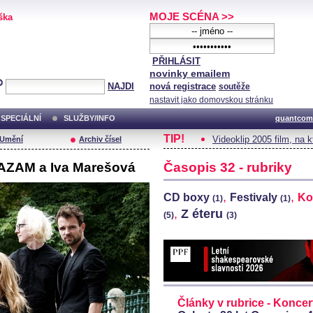
MOJE SCÉNA >>
ška
PŘIHLÁSIT
novinky emailem
NAJDI
nová registrace
soutěže
nastavit jako domovskou stránku
SPECIÁLNÍ
SLUŽBY/INFO
quantcom
TIP!
Videoklip 2005 film, na 
/Umění
Archiv čísel
AZAM a Iva Marešová
Časopis 32 - rubriky
,
,
CD boxy
Festivaly
Ko
(1)
(1)
,
Z éteru
(5)
(3)
Články v rubrice - Koncer