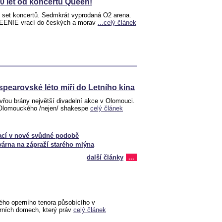
40 let od koncertů Queen!
t set koncertů. Sedmkrát vyprodaná O2 arena.
UEENIE vrací do českých a morav
...celý článek
pearovské léto míří do Letního kina
vřou brány největší divadelní akce v Olomouci.
 Olomouckého /nejen/ shakespe
celý článek
ací v nové svůdné podobě
várna na zápraží starého mlýna
další články
...
ého operního tenora působícího v
erních domech, který práv
celý článek