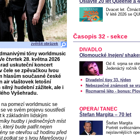
Oslavte 20 let Queenie a 
Dvacet let. Čtrnác
V létě 2026 se Q
Časopis 32 - sekce
zvětšit obrázek
DIVADLO
odmanivými tóny worldmusic
Olomoucké /nejen/ shakes
e čtvrtek 28. května 2026
Od 4. srpna se ote
hrad uskuteční koncert
Jedenáctý ročník
 čele se zpěvačkou Ivou
ším hlasům současné české
Divadelní tipy 33. týden
 air vlaštovek letošní
Nebezpečné známosti se vr
ilný hudební zážitek, ale i
Rozmarné léto - bonus: Plo
lého Vyšehradu.
u na pomezí worldmusic se
OPERA/ TANEC
 se ve svém projevu soustředí
Štefan Margita – 70 let
at k základním lidským
níky hudby i jedinečných míst
Štefan Margita
 který bude patřit nejen
Portrét světoznám
scény se otevřou už hodinu před
nejslavnějších op
t potkat se s Ivou Marešovou i