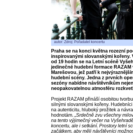
autor: Zdroj: Pořadatel koncertu
Praha se na konci května rozezní p
inspirovanými slovanskými kořeny. V
od 19 hodin se na Letní scéně Vyše
jedinečné hudební formace RAZAM v
Marešovou, jež patří k nejvýrazněj
hudební scény. Jedna z prvních open
sezóny nabídne návštěvníkům nejen s
neopakovatelnou atmosféru rozkvet
Projekt RAZAM přináší osobitou tvorb
silnými slovanskými kořeny. Hudebníci
na autenticitu, hluboký prožitek a návr
hodnotám.
„Srdečně zvu všechny milov
na tento výjimečný večer na Vyšehradě,
koncertu, ale i setkání. Prostory letní 
začátkem, aby měli návštěvníci možnos