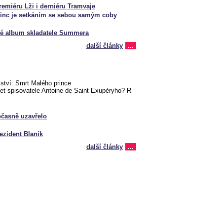
miéru Lži i derniéru Tramvaje
rinc je setkáním se sebou samým coby
ové album skladatele Summera
další články
...
mství: Smrt Malého prince
let spisovatele Antoine de Saint-Exupéryho? R
časně uzavřelo
rezident Blaník
další články
...