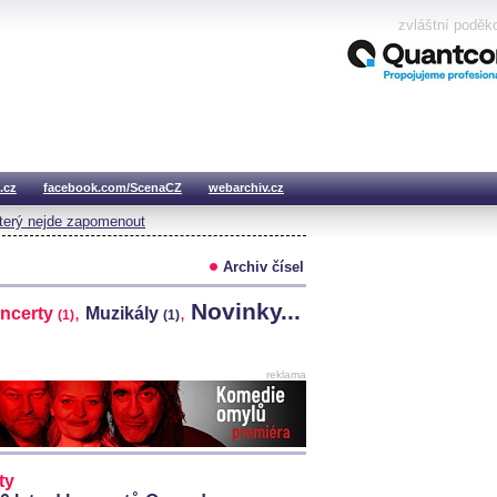
zvláštní poděk
.cz
facebook.com/ScenaCZ
webarchiv.cz
který nejde zapomenout
Archiv čísel
Novinky...
,
,
ncerty
Muzikály
(1)
(1)
reklama
ty