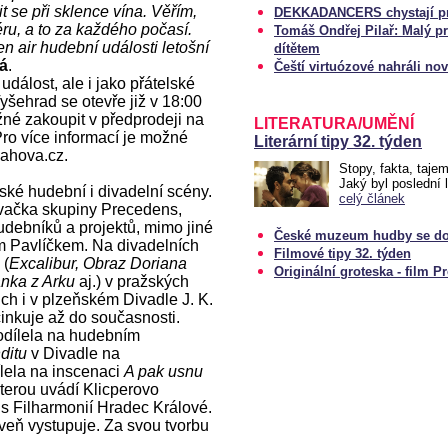
se při sklence vína. Věřím,
DEKKADANCERS chystají pre
ru, a to za každého počasí.
Tomáš Ondřej Pilař: Malý p
en air hudební události letošní
dítětem
vá
.
Čeští virtuózové nahráli n
dálost, ale i jako přátelské
yšehrad se otevře již v 18:00
né zakoupit v předprodeji na
LITERATURA/UMĚNÍ
ro více informací je možné
Literární tipy 32. týden
lahova.cz.
Stopy, fakta, taje
Jaký byl poslední 
ské hudební i divadelní scény.
celý článek
vačka skupiny Precedens,
debníků a projektů, mimo jiné
České muzeum hudby se do
m Pavlíčkem. Na divadelních
Filmové tipy 32. týden
 (
Excalibur, Obraz Doriana
Originální groteska - film P
nka z Arku
aj.) v pražských
ich i v plzeňském Divadle J. K.
činkuje až do současnosti.
dílela na hudebním
ditu
v Divadle na
lela na inscenaci
A pak usnu
erou uvádí Klicperovo
 s Filharmonií Hradec Králové.
veň vystupuje. Za svou tvorbu