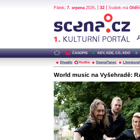
,
, |
|
32
Pátek
7. srpena
2026
Svátek má
Oldři
Scéna.cz
ČASOPIS
KDY, KDE, CO, KDO
Divadlo
Hudba
Opera/Tanec
Literatura
World music na Vyšehradě: R