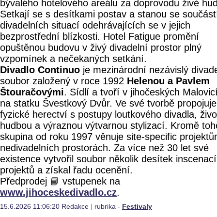
bývalého hotelového areálu za doprovodu živé hud
Setkají se s desítkami postav a stanou se součást
divadelních situací odehrávajících se v jejich
bezprostřední blízkosti. Hotel Fatigue promění
opuštěnou budovu v živý divadelní prostor plný
vzpomínek a nečekaných setkání.
Divadlo Continuo
je mezinárodní nezávislý divade
soubor založený v roce 1992
Helenou a Pavlem
Štouračovými
. Sídlí a tvoří v jihočeských Malovic
na statku Švestkový Dvůr. Ve své tvorbě propojuje
fyzické herectví s postupy loutkového divadla, živ
hudbou a výraznou výtvarnou stylizací. Kromě toh
skupina od roku 1997 věnuje site-specific projekt
nedivadelních prostorách. Za více než 30 let své
existence vytvořil soubor několik desítek inscenací
projektů a získal řadu ocenění.
Předprodej 📘 vstupenek na
www.jihoceskedivadlo.cz
.
15.6.2026 11:06:20 Redakce
|
rubrika -
Festivaly