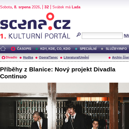
,
, |
|
32
Sobota
8. srpena
2026
Svátek má
Lada
Scéna.cz
NA
ČASOPIS
KDY, KDE, CO, KDO
SPECIÁLNÍ
SLUŽBY/INFO
Divadlo
Hudba
Opera/Tanec
Literatura/Umění
Archiv číse
Příběhy z Blanice: Nový projekt Divadla
Continuo