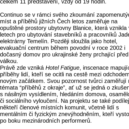
celkem 11 představení, vždy od 19 hodin.
Continuo se v rámci svého zkoumání zapomenutý
míst a příběhů jižních Čech letos zaměřuje na
opuštěné prostory ubytovny Blanice, která vznikla 
letech pro ubytování stavebníků a pracovníků Jad
elektrárny Temelín. Později sloužila jako hotel,
evakuační centrum během povodní v roce 2002 i
dočasný domov pro ukrajinské ženy prchající před
válkou.
Právě zde vzniká
Hotel Fatigue
, inscenace mapují
příběhy lidí, kteří se ocitli na cestě mezi odchode
novým začátkem. Svou pozornost tvůrci zaměřují 
témata “příběhů z okraje”, ať už se jedná o zkuše
s násilným vysídlením, hledáním domova, osamělo
či sociálního vyloučení. Na projektu se také podílej
někteří členové místních komunit, včetně lidí s
mentálním či fyzickým znevýhodněním, kteří vyst
po boku mezinárodních performerů.