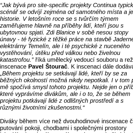
“Jak bývá pro site-specific projekty Continua typic
scénář se odvíjí zejména od samotného místa a j
historie. V letošním roce se s tvůrčím týmem
zaměřujeme hlavně na příběhy lidí, kteří jsou s
ubytovnou spjati. Zdi Blanice v sobě nesou stopy
únavy - té fyzické z těžké práce na stavbě Jadern
elektrárny Temelín, ale i té psychické z nuceného
vystěhování, útěku před válkou nebo živelnou
katastrofou.”
říká umělecký vedoucí souboru a rež
inscenace
Pavel Štourač
. K inscenaci dále dodáv
„Během projektu se setkávají lidé, kteří by se za
běžných okolností možná nikdy nepotkali. I v tom 
mě spočívá smysl tohoto projektu. Nejde jen o pří
které vyprávíme divákům, ale i o to, že se během
projektu potkávají lidé z odlišných prostředí a s
různými životními zkušenostmi.“
Diváky během více než dvouhodinové inscenace 
putování pokoji, chodbami i společnými prostory