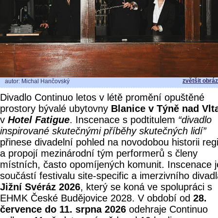
zvětšit obrá
autor: Michal Hančovský
Divadlo Continuo letos v létě promění opuštěné
prostory bývalé ubytovny
Blanice v Týně nad Vlt
v
Hotel Fatigue
. Inscenace s podtitulem
“divadlo
inspirované skutečnými příběhy skutečných lidí”
přinese divadelní pohled na novodobou historii reg
a propojí mezinárodní tým performerů s členy
místních, často opomíjených komunit. Inscenace j
součástí festivalu site-specific a imerzivního divad
Jižní Svéráz 2026
, který se koná ve spolupráci s
EHMK České Budějovice 2028. V období od
28.
července do 11. srpna 2026
odehraje Continuo