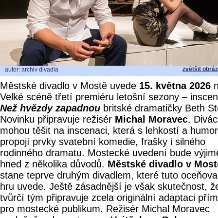
zvětšit obrá
autor: archiv divadla
Městské divadlo v Mostě uvede
15. května 2026
n
Velké scéně třetí premiéru letošní sezony – inscen
Než hvězdy zapadnou
britské dramatičky Beth St
Novinku připravuje režisér
Michal Moravec
. Divác
mohou těšit na inscenaci, která s lehkostí a hum
propojí prvky svatební komedie, frašky i silného
rodinného dramatu. Mostecké uvedení bude výji
hned z několika důvodů.
Městské divadlo v Most
stane teprve druhým divadlem, které tuto oceňov
hru uvede. Ještě zásadnější je však skutečnost, ž
tvůrčí tým připravuje zcela originální adaptaci pří
pro mostecké publikum. Režisér Michal Moravec