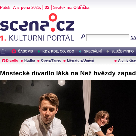
,
, |
|
32
Pátek
7. srpena
2026
Svátek má
Oldřiška
Scéna.cz
NA
ČASOPIS
KDY, KDE, CO, KDO
SPECIÁLNÍ
SLUŽBY/INFO
Divadlo
Hudba
Opera/Tanec
Literatura/Umění
Archiv číse
Mostecké divadlo láká na Než hvězdy zapa