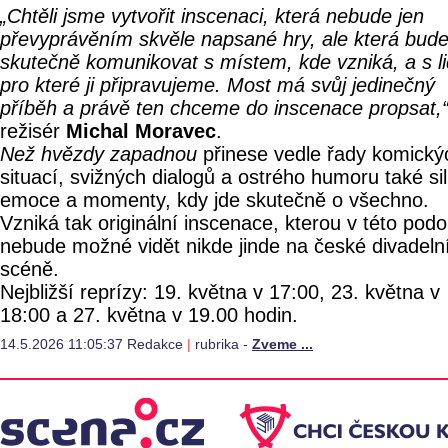
„Chtěli jsme vytvořit inscenaci, která nebude jen
převyprávěním skvěle napsané hry, ale která bud
skutečně komunikovat s místem, kde vzniká, a s li
pro které ji připravujeme. Most má svůj jedinečný
příběh a právě ten chceme do inscenace propsat,
režisér
Michal Moravec
.
Než hvězdy zapadnou
přinese vedle řady komický
situací, svižných dialogů a ostrého humoru také si
emoce a momenty, kdy jde skutečně o všechno.
Vzniká tak originální inscenace, kterou v této pod
nebude možné vidět nikde jinde na české divadeln
scéně.
Nejbližší reprízy: 19. května v 17:00, 23. května v
18:00 a 27. května v 19.00 hodin.
14.5.2026 11:05:37 Redakce
|
rubrika -
Zveme ...