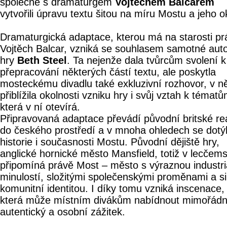
společně s dramaturgem
Vojtěchem Balcarem
vytvořili úpravu textu šitou na míru Mostu a jeho ok
Dramaturgická adaptace, kterou má na starosti pr
Vojtěch Balcar, vzniká se souhlasem samotné aut
hry
Beth Steel
. Ta nejenže dala tvůrcům svolení k
přepracování některých částí textu, ale poskytla
mosteckému divadlu také exkluzivní rozhovor, v 
přiblížila okolnosti vzniku hry i svůj vztah k tématů
která v ní otevírá.
Připravovaná adaptace převádí původní britské reá
do českého prostředí a v mnoha ohledech se dotý
historie i současnosti Mostu. Původní dějiště hry,
anglické hornické město Mansfield, totiž v lecčem
připomíná právě Most – město s výraznou industri
minulostí, složitými společenskými proměnami a si
komunitní identitou. I díky tomu vzniká inscenace,
která může místním divákům nabídnout mimořád
autentický a osobní zážitek.