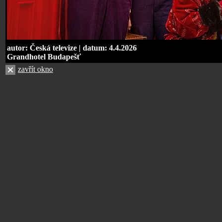
autor: Česká televize | datum: 4.4.2026
Grandhotel Budapešť
zavřít okno